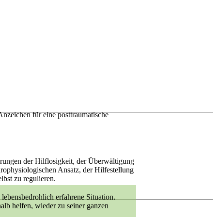
nzeichen für eine posttraumatische
rungen der Hilflosigkeit, der Überwältigung
urophysiologischen Ansatz, der Hilfestellung
lbst zu regulieren.
 lebensbedrohlich erfahrene Situation.
alb helfen, wieder zu seiner ganzen