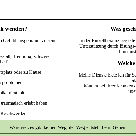
ch wenden?
Was gesch
 Gefühl ausgebrannt zu sein
In der Einzeltherapie begleit
Unterstützung durch lösungs-
humanist
esfall, Trennung, schwere
heit)
Welche
tsplatz oder zu Hause
Meine Dienste biete ich für S
hab
gsproblemen
können bei Ihrer Krankenkas
übe
ikaufenthalt
 traumatisch erlebt haben
 Beschwerden
Wanderer, es gibt keinen Weg, der Weg entsteht beim Gehen.