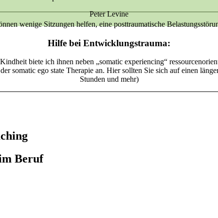
Peter Levine
nnen wenige Sitzungen helfen, eine posttraumatische Belastungsstöru
Hilfe bei Entwicklungstrauma:
Kindheit biete ich ihnen neben „somatic experiencing“ ressourcenorie
r somatic ego state Therapie an. Hier sollten Sie sich auf einen länger
Stunden und mehr)
aching
 im Beruf