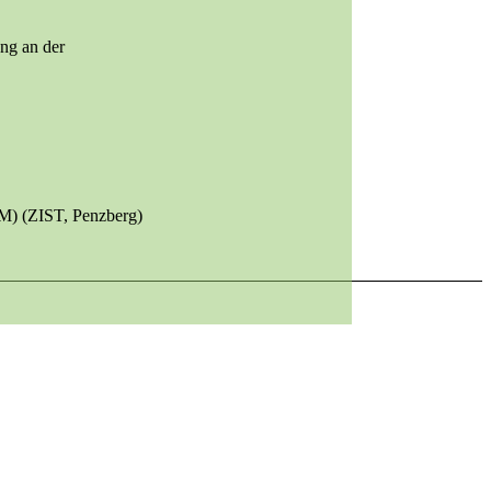
ng an der
RM) (ZIST, Penzberg)